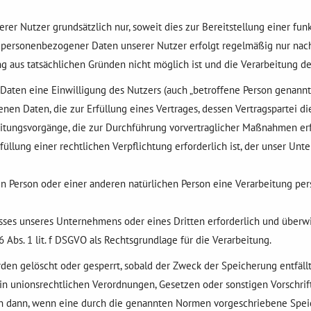
 Nutzer grundsätzlich nur, soweit dies zur Bereitstellung einer funk
 personenbezogener Daten unserer Nutzer erfolgt regelmäßig nur nach 
g aus tatsächlichen Gründen nicht möglich ist und die Verarbeitung der
en eine Einwilligung des Nutzers (auch „betroffene Person genannt“) e
 Daten, die zur Erfüllung eines Vertrages, dessen Vertragspartei die bet
beitungsvorgänge, die zur Durchführung vorvertraglicher Maßnahmen erf
ung einer rechtlichen Verpflichtung erforderlich ist, der unser Untern
nen Person oder einer anderen natürlichen Person eine Verarbeitung pe
esses unseres Unternehmens oder eines Dritten erforderlich und überw
6 Abs. 1 lit. f DSGVO als Rechtsgrundlage für die Verarbeitung.
n gelöscht oder gesperrt, sobald der Zweck der Speicherung entfällt
n unionsrechtlichen Verordnungen, Gesetzen oder sonstigen Vorschrift
 dann, wenn eine durch die genannten Normen vorgeschriebene Speicherf