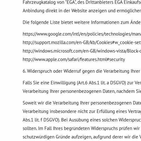
Fahrzeugkatalog von "EGA", des Drittanbieters EGA Einkau
Anbindung direkt in der Website anzeigen und ermöglichen
Die folgende Liste bietet weitere Informationen zum Ände
https://www.google.com/intl/en/policies/technologies/man
http://support.mozilla.com/en-GB/kb/Cookies#w_cookie-set
http://windows.microsoft.com/en-GB/windows-vista/Block-o
http://www.apple.com/safari/features.html#security
6. Widerspruch oder Widerruf gegen die Verarbeitung Ihrer
Falls Sie eine Einwilligung (Art.6 Abs.1 lit. a DSGVO) zur V
Verarbeitung Ihrer personenbezogenen Daten, nachdem Si
Soweit wir die Verarbeitung Ihrer personenbezogenen Daten
Verarbeitung insbesondere nicht zur Erfüllung eines Vertrag
Abs.1 lit. f DSGVO). Bei Ausübung eines solchen Widerspr
sollten. Im Fall Ihres begründeten Widerspruchs prüfen w
schutzwürdigen Gründe aufzeigen, aufgrund derer wir die 