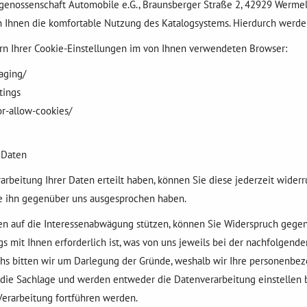
fsgenossenschaft Automobile e.G., Braunsberger Straße 2, 42929 Werme
 Ihnen die komfortable Nutzung des Katalogsystems. Hierdurch werden
rn Ihrer Cookie-Einstellungen im von Ihnen verwendeten Browser:
aging/
tings
r-allow-cookies/
 Daten
erarbeitung Ihrer Daten erteilt haben, können Sie diese jederzeit widerr
e ihn gegenüber uns ausgesprochen haben.
 auf die Interessenabwägung stützen, können Sie Widerspruch gegen di
s mit Ihnen erforderlich ist, was von uns jeweils bei der nachfolgende
uchs bitten wir um Darlegung der Gründe, weshalb wir Ihre personenbe
ir die Sachlage und werden entweder die Datenverarbeitung einstelle
Verarbeitung fortführen werden.