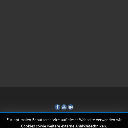
Für optimalen Benutzerservice auf dieser Webseite verwenden wir
Startseite
|
Impressum
|
Datenschutzerklärung
Cookies sowie weitere externe Analysetechniken.